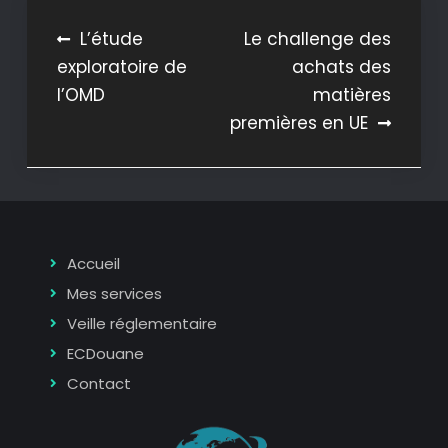
Navigation
L’étude
Le challenge des
exploratoire de
achats des
de
l’OMD
matières
l’article
premières en UE
Accueil
Mes services
Veille réglementaire
ECDouane
Contact